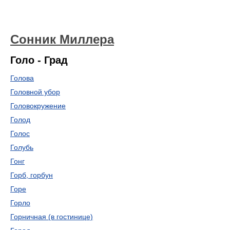
Сонник Миллера
Голо - Град
Голова
Головной убор
Головокружение
Голод
Голос
Голубь
Гонг
Горб, горбун
Горе
Горло
Горничная (в гостинице)